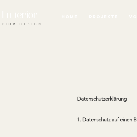
In
terior
HOME
PROJEKTE
VO
ERIOR DESIGN
Datenschutzerklärung
1. Datenschutz auf einen 